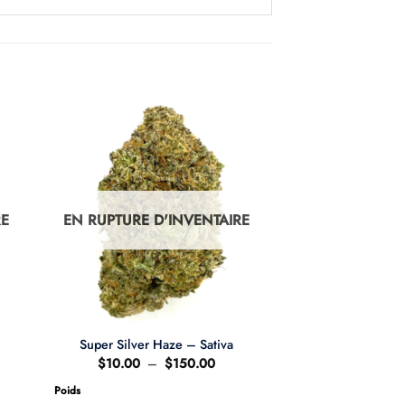
RE
EN RUPTURE D'INVENTAIRE
Super Silver Haze – Sativa
e
Plage
$
10.00
–
$
150.00
de
:
prix :
Poids
.00
$10.00