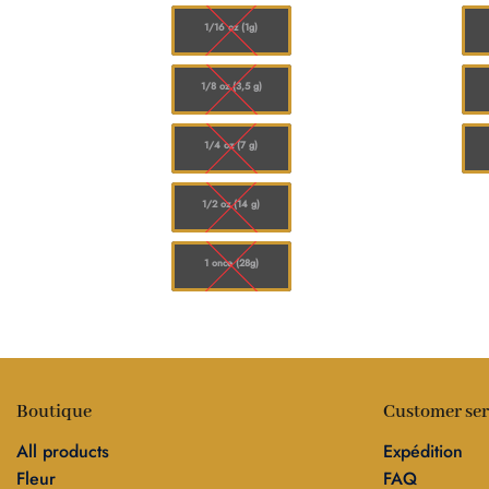
à
à
$110.00
$120.00
1/16 oz (1g)
1/8 oz (3,5 g)
1/4 oz (7 g)
1/2 oz (14 g)
1 once (28g)
Boutique
Customer ser
All products
Expédition
Fleur
FAQ