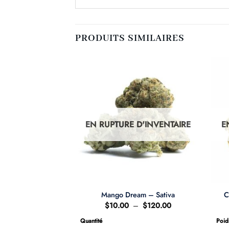
PRODUITS SIMILAIRES
D'INVENTAIRE
EN RUPTURE D'INVENTAIRE
E
rt – Sativa
Mango Dream – Sativa
C
Plage
Plage
–
$
110.00
$
10.00
–
$
120.00
de
de
prix :
prix :
Quantité
Poid
$65.00
$10.00