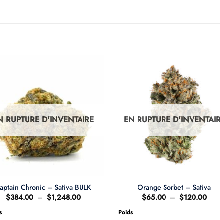
N RUPTURE D'INVENTAIRE
EN RUPTURE D'INVENTAI
aptain Chronic – Sativa BULK
Orange Sorbet – Sativa
Plage
Plag
$
384.00
–
$
1,248.00
$
65.00
–
$
120.00
de
de
prix :
prix 
s
Poids
$384.00
$65