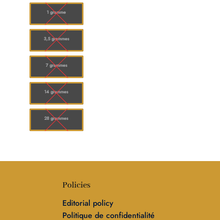
à
0.00
$150.00
1 gramme
3,5 grammes
7 grammes
14 grammes
28 grammes
Policies
Editorial policy
Politique de confidentialité