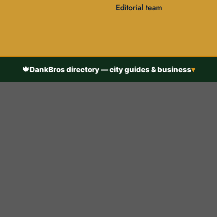
Editorial team
🍁
DankBros directory — city guides & business
▾
h