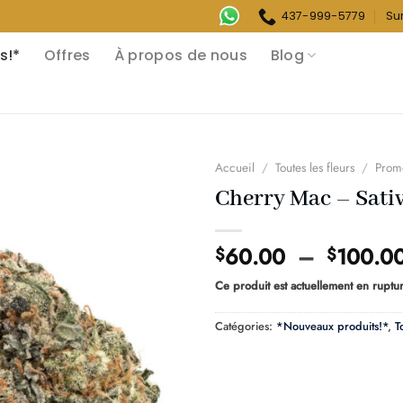
437-999-5779
Su
s!*
Offres
À propos de nous
Blog
Accueil
/
Toutes les fleurs
/
Prom
Cherry Mac – Sati
60.00
–
100.0
$
$
Ce produit est actuellement en ruptur
Catégories:
*Nouveaux produits!*
,
T