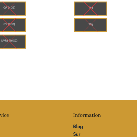
à
à
$1,248.00
$12
QP (4OZ)
14g
CV (8OZ)
28g
LIVRE (16OZ)
vice
Information
Blog
Sur