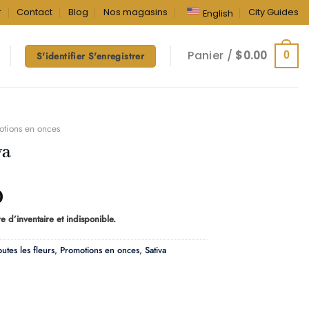
r
Contact
Blog
Nos magasins
City Guides
English
Panier /
$
0.00
0
S'identifier S'enregistrer
otions en onces
va
Plage
0
de
e d’inventaire et indisponible.
prix :
$60.00
outes les fleurs
,
Promotions en onces
,
Sativa
à
$100.00