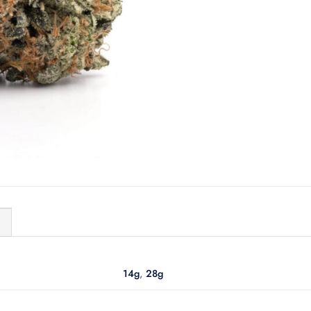
)
14g
,
28g