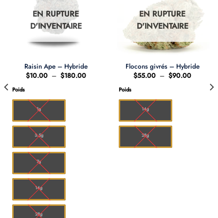
EN RUPTURE
EN RUPTURE
D'INVENTAIRE
D'INVENTAIRE
Raisin Ape – Hybride
Flocons givrés – Hybride
Plage
Plage
$
10.00
–
$
180.00
$
55.00
–
$
90.00
de
de
prix :
prix :
Poids
Poids
0
$10.00
$55.00
à
à
00
$180.00
$90.00
1g
14g
3.5g
28g
7g
14g
28g