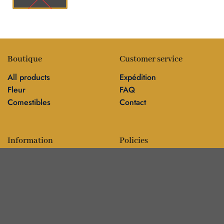
Boutique
Customer service
All products
Expédition
Fleur
FAQ
Comestibles
Contact
Information
Policies
Blog
Editorial policy
Sur
Politique de confidentialité
Editorial team