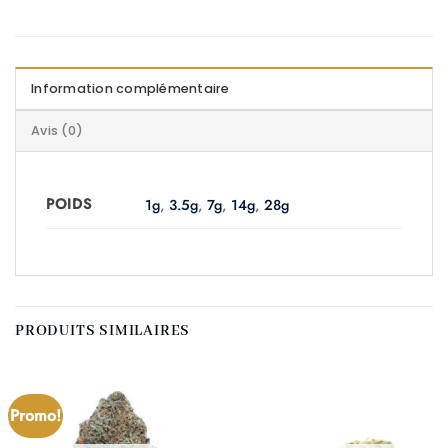
Information complémentaire
Avis (0)
POIDS
1g
,
3.5g
,
7g
,
14g
,
28g
PRODUITS SIMILAIRES
Promo!