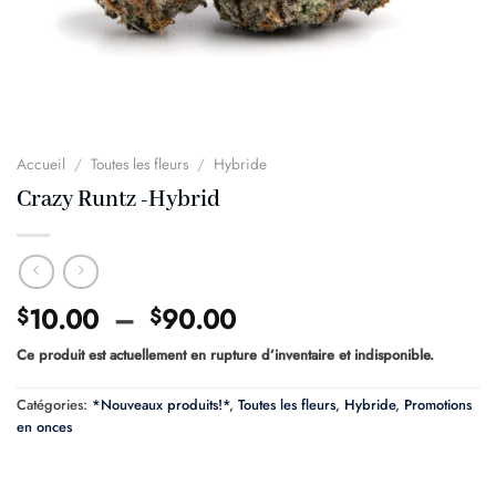
Accueil
/
Toutes les fleurs
/
Hybride
Crazy Runtz -Hybrid
Plage
10.00
–
90.00
$
$
de
Ce produit est actuellement en rupture d’inventaire et indisponible.
prix :
$10.00
Catégories:
*Nouveaux produits!*
,
Toutes les fleurs
,
Hybride
,
Promotions
à
en onces
$90.00