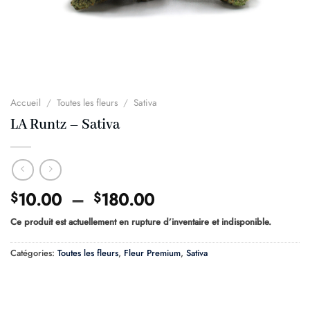
Accueil
/
Toutes les fleurs
/
Sativa
LA Runtz – Sativa
Plage
10.00
–
180.00
$
$
de
Ce produit est actuellement en rupture d’inventaire et indisponible.
prix :
$10.00
Catégories:
Toutes les fleurs
,
Fleur Premium
,
Sativa
à
$180.00