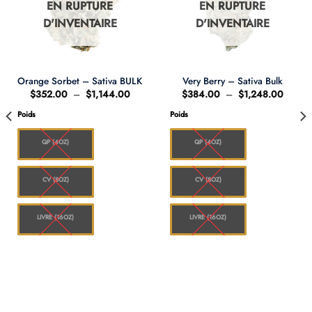
EN RUPTURE
EN RUPTURE
D'INVENTAIRE
D'INVENTAIRE
Orange Sorbet – Sativa BULK
Very Berry – Sativa Bulk
e
Plage
Plage
$
352.00
–
$
1,144.00
$
384.00
–
$
1,248.00
de
de
prix :
prix :
Poids
Poids
.00
$352.00
$384.
à
à
48.00
$1,144.00
$1,24
QP (4OZ)
QP (4OZ)
CV (8OZ)
CV (8OZ)
LIVRE (16OZ)
LIVRE (16OZ)