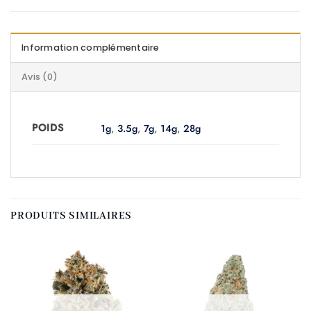
Information complémentaire
Avis (0)
POIDS
1g
,
3.5g
,
7g
,
14g
,
28g
PRODUITS SIMILAIRES