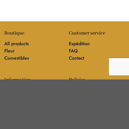
Boutique
Customer service
All products
Expédition
Fleur
FAQ
Comestibles
Contact
Information
Policies
Blog
Editorial policy
Sur
Politique de confidentialité
Editorial team