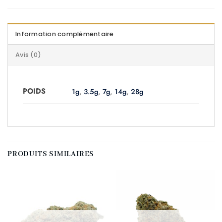
Information complémentaire
Avis (0)
POIDS
1g
,
3.5g
,
7g
,
14g
,
28g
PRODUITS SIMILAIRES