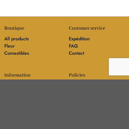
Boutique
Customer service
All products
Expédition
Fleur
FAQ
Comestibles
Contact
Information
Policies
Blog
Editorial policy
Sur
Politique de confidentialité
Editorial team