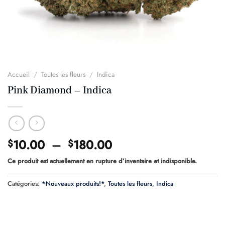
Accueil
/
Toutes les fleurs
/
Indica
Pink Diamond – Indica
Plage
10.00
–
180.00
$
$
de
Ce produit est actuellement en rupture d’inventaire et indisponible.
prix :
$10.00
Catégories:
*Nouveaux produits!*
,
Toutes les fleurs
,
Indica
à
$180.00