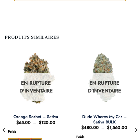
PRODUITS SIMILAIRES
EN RUPTURE
EN RUPTURE
D'INVENTAIRE
D'INVENTAIRE
Dude Wheres My Car –
Orange Sorbet – Sativa
Sativa BULK
Plage
$
65.00
–
$
120.00
de
Plage
$
480.00
–
$
1,560.00
prix :
de
Poids
.00
$65.00
prix :
Poids
à
$480.