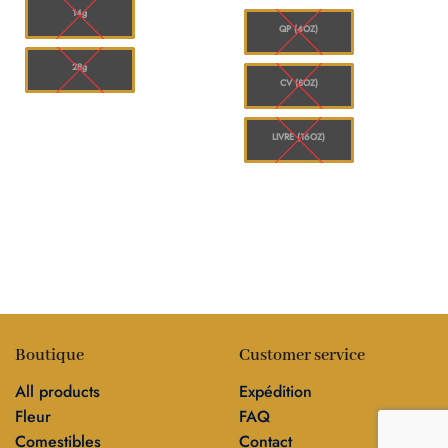
44.00
$120.00
à
14g
$1,56
QP (4OZ)
28g
CV (8OZ)
LIVRE (16OZ)
Boutique
Customer service
All products
Expédition
Fleur
FAQ
Comestibles
Contact