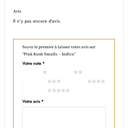
Avis
Il n’y pas encore d’avis.
Soyez le premier à laisser votre avis sur
“Pink Kush Smalls – Indica”
Votre note
*
1 of 5 stars
2 of 5 stars
3 of 5 stars
4 of 5 stars
5 of 5 stars
Votre avis
*