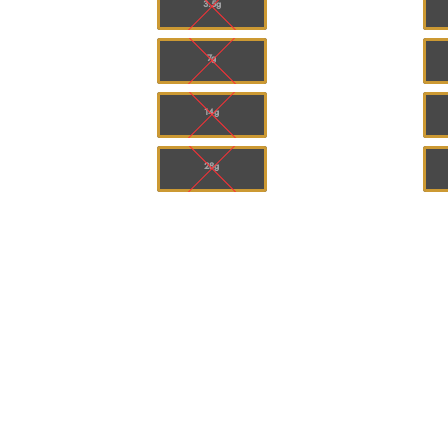
3.5g
7g
14g
28g