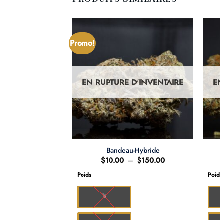
Promo!
D'INVENTAIRE
EN RUPTURE D'INVENTAIRE
E
star LSO-Indica
Bandeau-Hybride
Plage
Plage
–
$
250.00
$
10.00
–
$
150.00
de
de
prix :
prix :
Poids
Poid
$17.00
$10.00
à
à
$250.00
$150.00
1g