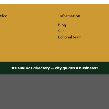
vice
Information
Blog
Sur
Editorial team
🍁
DankBros directory — city guides & business
▾
h