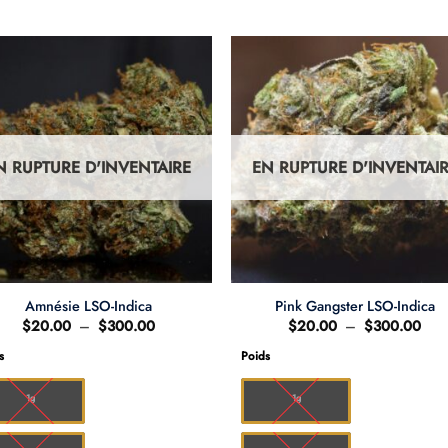
N RUPTURE D'INVENTAIRE
EN RUPTURE D'INVENTAI
Amnésie LSO-Indica
Pink Gangster LSO-Indica
Plage
Pla
$
20.00
–
$
300.00
$
20.00
–
$
300.00
de
de
prix :
prix 
s
Poids
$20.00
$20
à
à
$300.00
$30
1g
1g