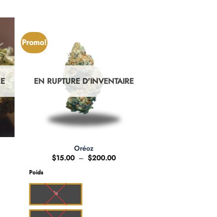
Promo!
RE
EN RUPTURE D'INVENTAIRE
Oréoz
ge
Plage
$
15.00
–
$
200.00
de
:
prix :
Poids
.00
$15.00
à
0.00
$200.00
1g