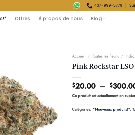
437-999-5779
Su
s!*
Offres
À propos de nous
Blog
Accueil
/
Toutes les fleurs
/
Indic
Pink Rockstar LSO
20.00
–
300.0
$
$
Ce produit est actuellement en ruptur
Catégories:
*Nouveaux produits!*
,
T