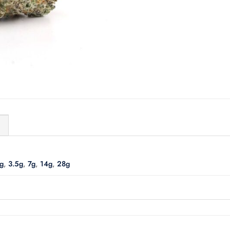
)
g
,
3.5g
,
7g
,
14g
,
28g