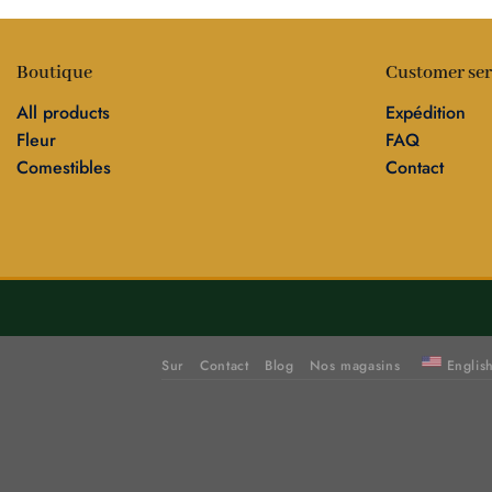
Boutique
Customer ser
All products
Expédition
Fleur
FAQ
Comestibles
Contact
Sur
Contact
Blog
Nos magasins
Englis