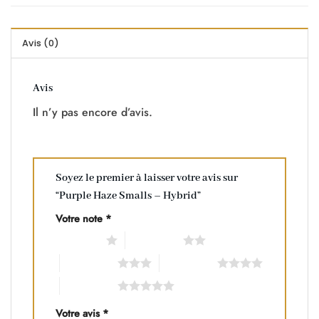
Avis (0)
Avis
Il n’y pas encore d’avis.
Soyez le premier à laisser votre avis sur
“Purple Haze Smalls – Hybrid”
Votre note
*
1 of 5 stars
2 of 5 stars
3 of 5 stars
4 of 5 stars
5 of 5 stars
Votre avis
*