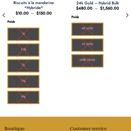
Biscuits à la mandarine
24k Gold – Hybrid Bulk
*Hybride*
Plage
$
480.00
–
$
1,560.00
de
Plage
$
10.00
–
$
150.00
prix :
de
Poids
0
$480.
prix :
Poids
à
$10.00
00
$1,56
à
QP (4OZ)
$150.00
1g
CV (8OZ)
3.5g
LIVRE (16OZ)
7g
14g
28g
Boutique
Customer service