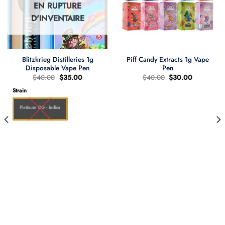
EN RUPTURE
D'INVENTAIRE
Blitzkrieg Distilleries 1g
Piff Candy Extracts 1g Vape
Disposable Vape Pen
Pen
Le
Le
Le
Le
$
40.00
$
35.00
$
40.00
$
30.00
prix
prix
prix
prix
d'origine
actuel
d'origine
actuel
Strain
était
est
était
est
:
:
:
:
Platinum OG - Indica
$40.00.
$35.00.
$40.00.
$30.00.