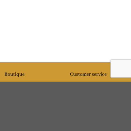
Boutique
Customer service
All products
Expédition
Fleur
FAQ
Comestibles
Contact
Information
Policies