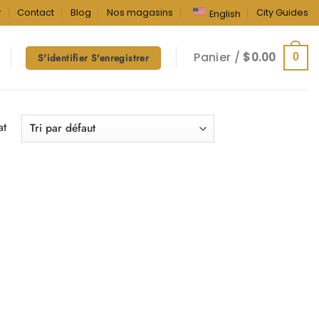
r
Contact
Blog
Nos magasins
City Guides
English
Panier /
$
0.00
0
S'identifier S'enregistrer