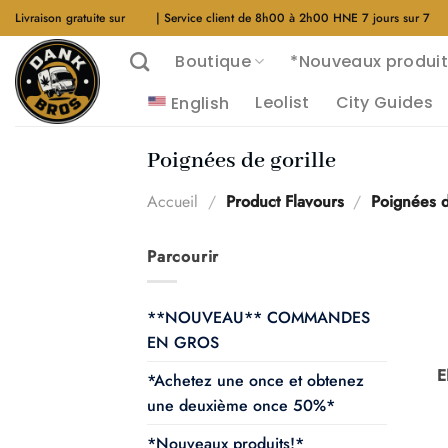
Aller
Livraison gratuite sur
$40
| Service client de 8h00 à 2h00 HNE 7 jours sur 7
au
Boutique
*Nouveaux produit
contenu
Leolist
City Guides
English
Poignées de gorille
Accueil
/
Product Flavours
/
Poignées d
Parcourir
**NOUVEAU** COMMANDES
EN GROS
E
*Achetez une once et obtenez
une deuxième once 50%*
*Nouveaux produits!*