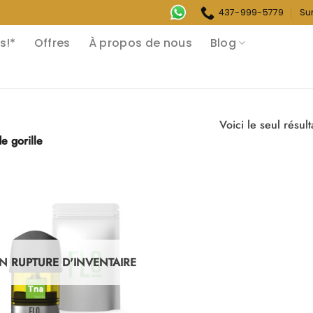
437-999-5779
Su
s!*
Offres
À propos de nous
Blog
e gorille
N RUPTURE D'INVENTAIRE