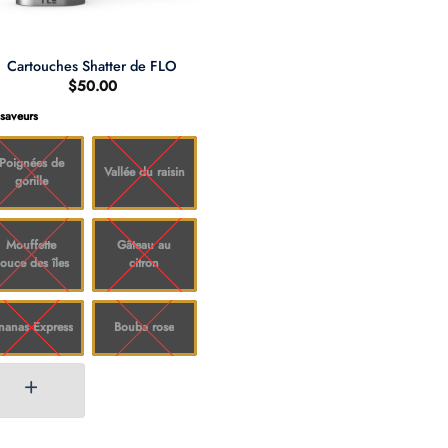
Cartouches Shatter de FLO
$
50.00
 saveurs
Poignées de
Vallée du raisin
gorille
Mouffette
Gâteau au
ouce des îles
citron
nanas Express
Bouba rose