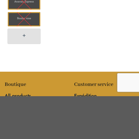
Ananas Express
Bouba rose
Boutique
Customer service
All products
Expédition
Fleur
FAQ
Comestibles
Contact
Information
Policies