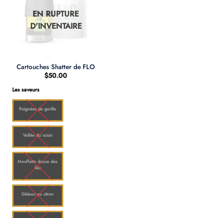
EN RUPTURE
D'INVENTAIRE
Cartouches Shatter de FLO
$
50.00
Les saveurs
Poignées de gorille
Vallée du raisin
Mouffette douce des
îles
Gâteau au citron