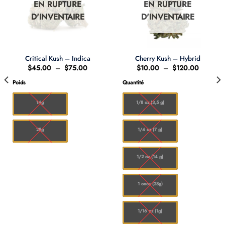
EN RUPTURE
EN RUPTURE
D'INVENTAIRE
D'INVENTAIRE
Critical Kush – Indica
Cherry Kush – Hybrid
Plage
Plage
$
45.00
–
$
75.00
$
10.00
–
$
120.00
de
de
prix :
prix :
Poids
Quantité
.00
$45.00
$10.00
à
à
.00
$75.00
$120.00
14g
1/8 oz (3,5 g)
28g
1/4 oz (7 g)
1/2 oz (14 g)
1 once (28g)
1/16 oz (1g)