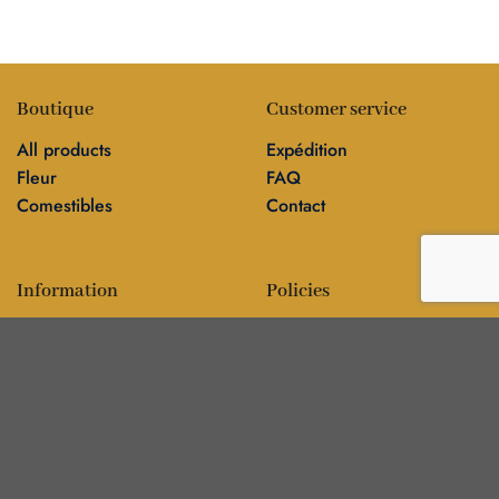
Boutique
Customer service
All products
Expédition
Fleur
FAQ
Comestibles
Contact
Information
Policies
Blog
Editorial policy
Sur
Politique de confidentialité
Editorial team