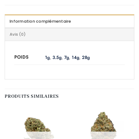
Information complémentaire
Avis (0)
POIDS
1g
,
3.5g
,
7g
,
14g
,
28g
PRODUITS SIMILAIRES