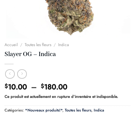
Accueil
/
Toutes les fleurs
/
Indica
Slayer OG – Indica
Plage
10.00
–
180.00
$
$
de
Ce produit est actuellement en rupture d’inventaire et indisponible.
prix :
$10.00
Catégories:
*Nouveaux produits!*
,
Toutes les fleurs
,
Indica
à
$180.00