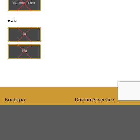
Sex Bomb - Sativa
Poids
7g
14g
Boutique
Customer service
All products
Expédition
Fleur
FAQ
Comestibles
Contact