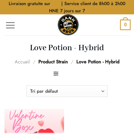
Aller
Livraison gratuite sur
$40
| Service client de 8h00 à 2h00
au
HNE 7 jours sur 7
contenu
0
Love Potion - Hybrid
Accueil
/
Product Strain
/
Love Potion - Hybrid
FILTRER