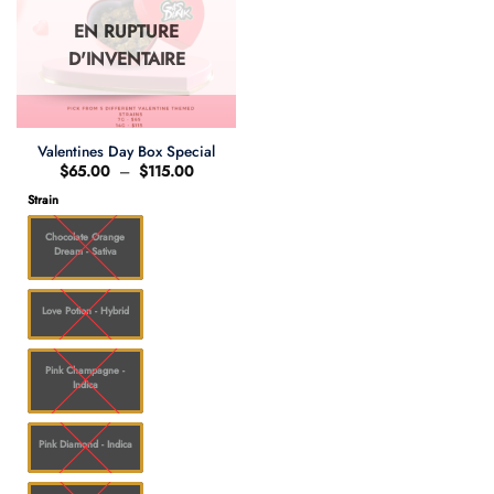
EN RUPTURE
D'INVENTAIRE
Valentines Day Box Special
Plage
$
65.00
–
$
115.00
de
prix :
Strain
$65.00
à
Chocolate Orange
$115.00
Dream - Sativa
Love Potion - Hybrid
Pink Champagne -
Indica
Pink Diamond - Indica