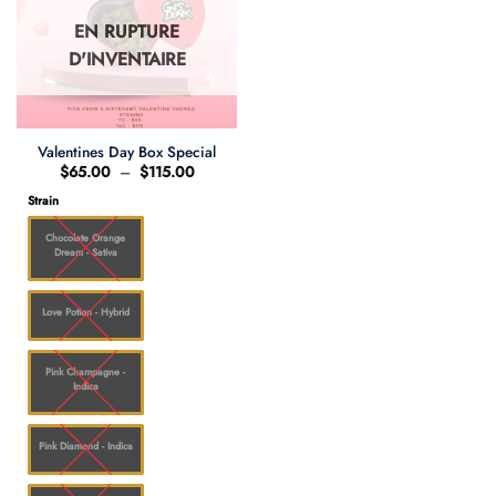
EN RUPTURE
D'INVENTAIRE
Valentines Day Box Special
Plage
$
65.00
–
$
115.00
de
prix :
Strain
$65.00
à
Chocolate Orange
$115.00
Dream - Sativa
Love Potion - Hybrid
Pink Champagne -
Indica
Pink Diamond - Indica