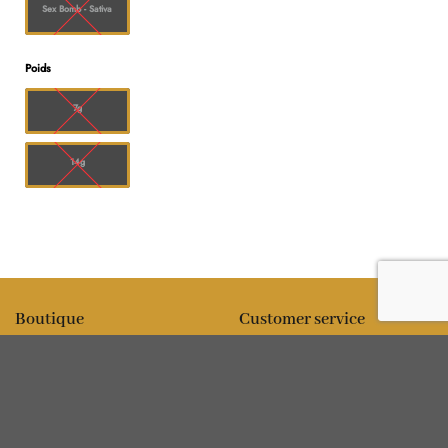
Sex Bomb - Sativa
Poids
7g
14g
Boutique
Customer service
All products
Expédition
Fleur
FAQ
Comestibles
Contact