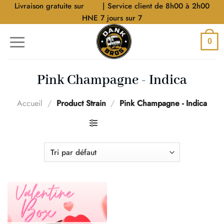
Aller
Livraison gratuite sur
$40
| Service client de 8h00 à 2h00
au
HNE 7 jours sur 7
contenu
0
Pink Champagne - Indica
Accueil
/
Product Strain
/
Pink Champagne - Indica
FILTRER