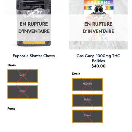
EN RUPTURE
EN RUPTURE
D'INVENTAIRE
D'INVENTAIRE
Gas Gang 1000mg THC
Euphoria Shatter Chews
Edibles
Strain
$
40.00
Strain
Indica
Hybride
Sativa
Indica
Force
Sativa