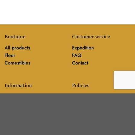
Boutique
Customer service
All products
Expédition
Fleur
FAQ
Comestibles
Contact
Information
Policies
Blog
Editorial policy
Sur
Politique de confidentialité
Editorial team