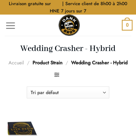
Aller
Livraison gratuite sur
$40
| Service client de 8h00 à 2h00
au
HNE 7 jours sur 7
contenu
0
Wedding Crasher - Hybrid
Accueil
/
Product Strain
/
Wedding Crasher - Hybrid
FILTRER