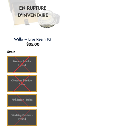
EN RUPTURE
D'INVENTAIRE
Willo – Live Resin 1G
$
35.00
Strain
Banana Punch -
Hybrid
Chocolate Fondue -
Sativa
Pink Rozay - Indica
Wedding Crasher -
Hybrid