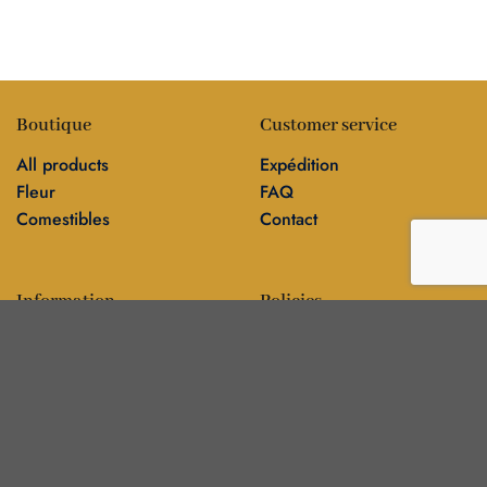
Boutique
Customer service
All products
Expédition
Fleur
FAQ
Comestibles
Contact
Information
Policies
Blog
Editorial policy
Sur
Politique de confidentialité
Editorial team