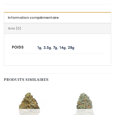
Information complémentaire
Avis (0)
POIDS
1g
,
3.5g
,
7g
,
14g
,
28g
PRODUITS SIMILAIRES