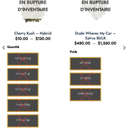
EN RUPTURE
EN RUPTURE
D'INVENTAIRE
D'INVENTAIRE
Dude Wheres My Car –
Cherry Kush – Hybrid
Sativa BULK
Plage
$
10.00
–
$
120.00
de
e
Plage
$
480.00
–
$
1,560.00
prix :
de
Quantité
$10.00
prix :
Poids
à
.00
$480.
$120.00
à
1/8 oz (3,5 g)
48.00
$1,56
QP (4OZ)
1/4 oz (7 g)
CV (8OZ)
1/2 oz (14 g)
LIVRE (16OZ)
1 once (28g)
1/16 oz (1g)