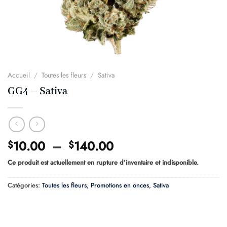
Accueil
/
Toutes les fleurs
/
Sativa
GG4 – Sativa
Plage
10.00
–
140.00
$
$
de
Ce produit est actuellement en rupture d’inventaire et indisponible.
prix :
$10.00
Catégories:
Toutes les fleurs
,
Promotions en onces
,
Sativa
à
$140.00