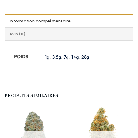
Information complémentaire
Avis (0)
POIDS
1g
,
3.5g
,
7g
,
14g
,
28g
PRODUITS SIMILAIRES