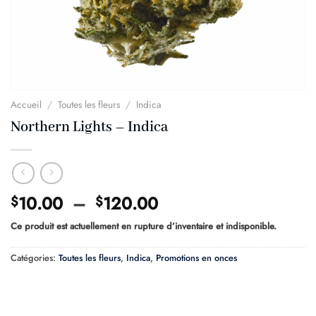
Accueil
/
Toutes les fleurs
/
Indica
Northern Lights – Indica
Plage
10.00
–
120.00
$
$
de
Ce produit est actuellement en rupture d’inventaire et indisponible.
prix :
$10.00
Catégories:
Toutes les fleurs
,
Indica
,
Promotions en onces
à
$120.00