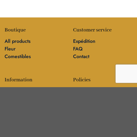
Boutique
Customer service
All products
Expédition
Fleur
FAQ
Comestibles
Contact
Information
Policies
Blog
Editorial policy
Sur
Politique de confidentialité
Editorial team