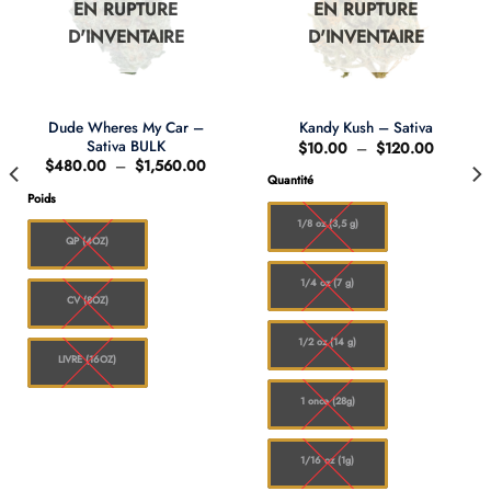
EN RUPTURE
EN RUPTURE
D'INVENTAIRE
D'INVENTAIRE
Dude Wheres My Car –
Kandy Kush – Sativa
Sativa BULK
Plage
$
10.00
–
$
120.00
de
Plage
$
480.00
–
$
1,560.00
prix :
de
Quantité
0
$10.00
prix :
Poids
à
$480.00
0
$120.00
à
1/8 oz (3,5 g)
$1,560.00
QP (4OZ)
1/4 oz (7 g)
CV (8OZ)
1/2 oz (14 g)
LIVRE (16OZ)
1 once (28g)
1/16 oz (1g)