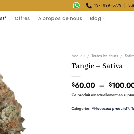
437-999-5779
Su
s!*
Offres
À propos de nous
Blog
Accueil
/
Toutes les fleurs
/
Sativ
Tangie – Sativa
60.00
–
100.0
$
$
Ce produit est actuellement en ruptur
Catégories:
*Nouveaux produits!*
,
T