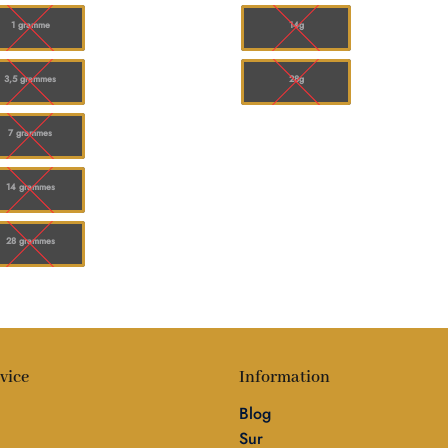
à
à
$150.00
$10
1 gramme
14g
3,5 grammes
28g
7 grammes
14 grammes
28 grammes
vice
Information
Blog
Sur