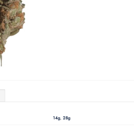
)
14g
,
28g