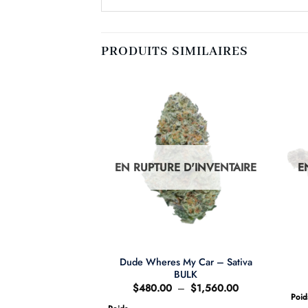
PRODUITS SIMILAIRES
D'INVENTAIRE
EN RUPTURE D'INVENTAIRE
E
Dude Wheres My Car – Sativa
Shake 1 oz
BULK
Le
Le
$
40.00
prix
prix
Plage
$
480.00
–
$
1,560.00
d'origine
actuel
de
Poid
était
est
prix :