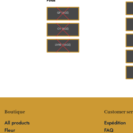
Poids
:
:
$480.00
$50.00.
$40.00.
à
$1,560.00
QP (4OZ)
CV (8OZ)
LIVRE (16OZ)
Boutique
Customer ser
All products
Expédition
Fleur
FAQ