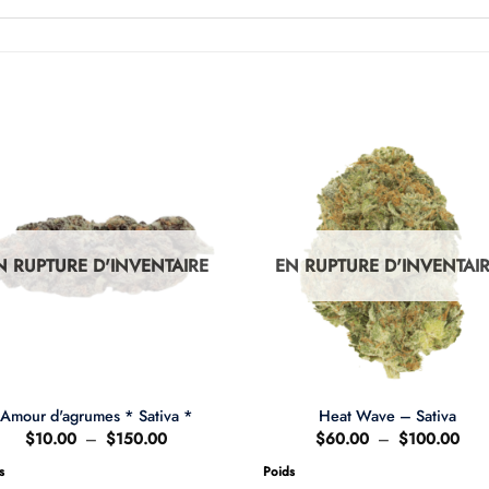
N RUPTURE D'INVENTAIRE
EN RUPTURE D'INVENTAI
Amour d'agrumes * Sativa *
Heat Wave – Sativa
Plage
Plag
$
10.00
–
$
150.00
$
60.00
–
$
100.00
de
de
prix :
prix 
s
Poids
$10.00
$60