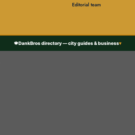
Editorial team
🍁
DankBros directory — city guides & business
▾
h