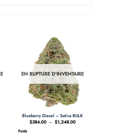
RE
EN RUPTURE D'INVENTAIRE
Blueberry Diesel – Sativa BULK
e
Plage
$
384.00
–
$
1,248.00
de
:
prix :
Poids
.00
$384.00