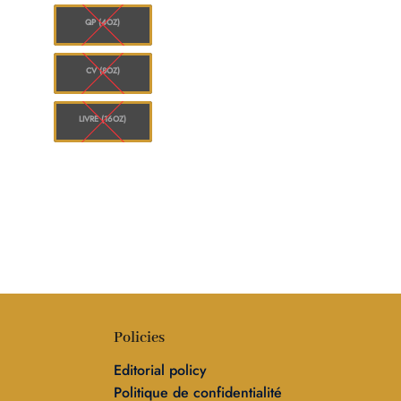
à
0.00
$1,248.00
QP (4OZ)
CV (8OZ)
LIVRE (16OZ)
Policies
Editorial policy
Politique de confidentialité