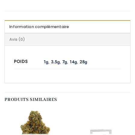
Information complémentaire
Avis (0)
POIDS
1g
,
3.5g
,
7g
,
14g
,
28g
PRODUITS SIMILAIRES