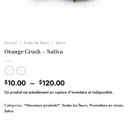
Accueil
/
Toutes les fleurs
/
Sativa
Orange Crush – Sativa
Plage
10.00
–
120.00
$
$
de
Ce produit est actuellement en rupture d’inventaire et indisponible.
prix :
$10.00
Catégories:
*Nouveaux produits!*
,
Toutes les fleurs
,
Promotions en onces
,
à
Sativa
$120.00