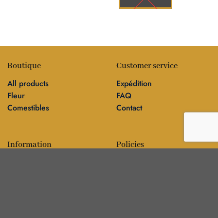
Boutique
Customer service
All products
Expédition
Fleur
FAQ
Comestibles
Contact
Information
Policies
Blog
Editorial policy
Sur
Politique de confidentialité
Editorial team