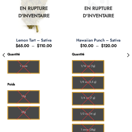
EN RUPTURE
EN RUPTURE
D'INVENTAIRE
D'INVENTAIRE
Lemon Tart – Sativa
Hawaiian Punch – Sativa
Plage
Plage
$
65.00
–
$
110.00
$
10.00
–
$
120.00
de
de
prix :
prix :
Quantité
Quantité
0
$65.00
$10.00
à
à
00
$110.00
$120.00
1 once
1/16 oz (1g)
1/8 oz (3,5 g)
Poids
14g
1/4 oz (7 g)
28g
1/2 oz (14 g)
1 once (28g)