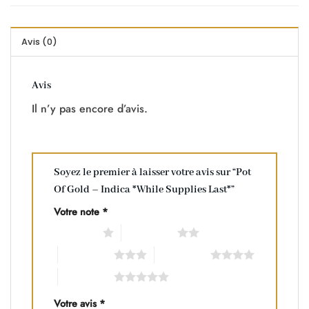
Avis (0)
Avis
Il n’y pas encore d’avis.
Soyez le premier à laisser votre avis sur “Pot
Of Gold – Indica *While Supplies Last*”
Votre note
*
1 of 5 stars
2 of 5 stars
3 of 5 stars
4 of 5 stars
5 of 5 stars
Votre avis
*