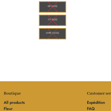
à
à
$160.00
$1,248.00
QP (4OZ)
CV (8OZ)
LIVRE (16OZ)
Boutique
Customer ser
All products
Expédition
Fleur
FAQ