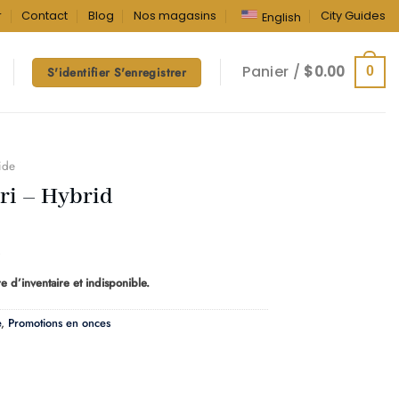
r
Contact
Blog
Nos magasins
City Guides
English
Panier /
$
0.00
0
S'identifier S'enregistrer
ide
ri – Hybrid
Plage
de
e d’inventaire et indisponible.
prix :
$10.00
e
,
Promotions en onces
à
$140.00