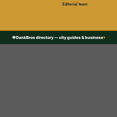
Editorial team
🍁
DankBros directory — city guides & business
▾
h