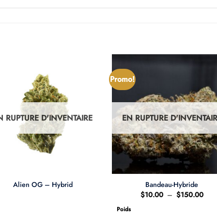
Promo!
N RUPTURE D'INVENTAIRE
EN RUPTURE D'INVENTAI
Alien OG – Hybrid
Bandeau-Hybride
Plag
$
10.00
–
$
150.00
de
prix 
Poids
$10