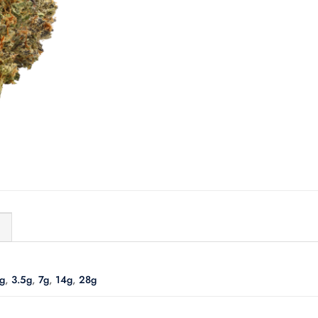
)
g
,
3.5g
,
7g
,
14g
,
28g