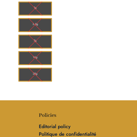
à
0.00
$160.00
1g
3.5g
7g
14g
28g
Policies
Editorial policy
Politique de confidentialité