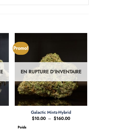
Promo!
RE
EN RUPTURE D'INVENTAIRE
Galactic Mintz-Hybrid
e
Plage
$
10.00
–
$
160.00
de
:
prix :
Poids
.00
$10.00