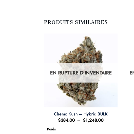
PRODUITS SIMILAIRES
D'INVENTAIRE
EN RUPTURE D'INVENTAIRE
E
+
z – Hybrid
Chemo Kush – Hybrid BULK
Plage
Plage
–
$
160.00
$
384.00
–
$
1,248.00
de
de
prix :
prix :
Poids
$10.00
$384.00