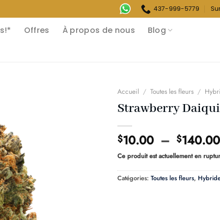
437-999-5779
Su
s!*
Offres
À propos de nous
Blog
Accueil
/
Toutes les fleurs
/
Hybr
Strawberry Daiqui
10.00
–
140.00
$
$
Ce produit est actuellement en ruptur
Catégories:
Toutes les fleurs
,
Hybrid