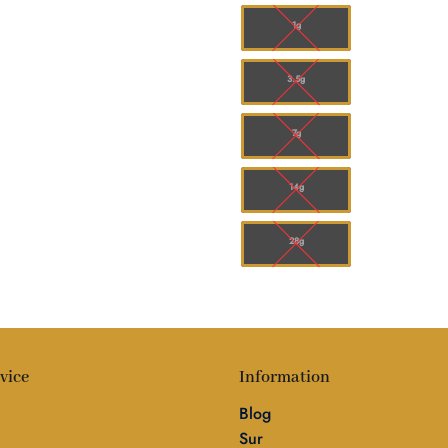
à
$15
1g
3.5g
7g
14g
28g
vice
Information
Blog
Sur