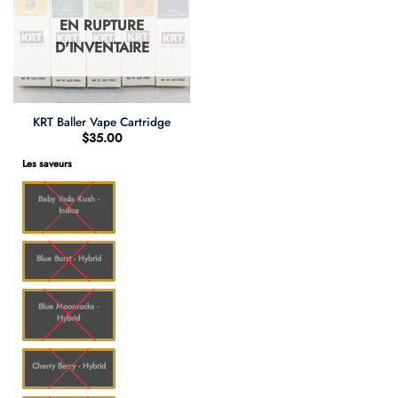
EN RUPTURE
D'INVENTAIRE
KRT Baller Vape Cartridge
$
35.00
Les saveurs
Baby Yoda Kush -
Indica
Blue Burst - Hybrid
Blue Moonrocks -
Hybrid
Cherry Berry - Hybrid