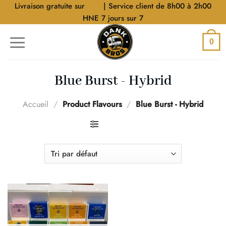
Aller
Livraison gratuite sur
$40
| Service client de 8h00 à 2h00
au
HNE 7 jours sur 7
contenu
0
Blue Burst - Hybrid
Accueil
/
Product Flavours
/
Blue Burst - Hybrid
FILTRER