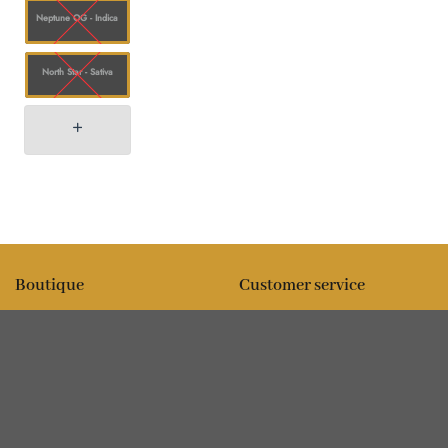
Neptune OG - Indica
North Star - Sativa
Boutique
Customer service
All products
Expédition
Fleur
FAQ
Comestibles
Contact
Information
Policies