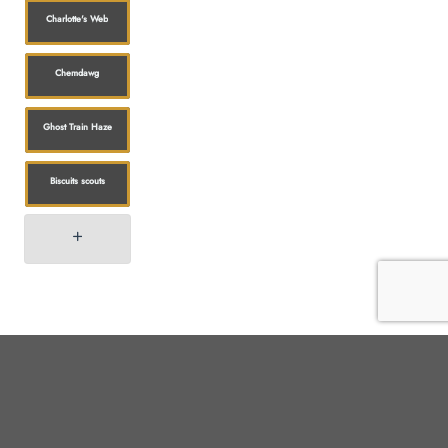
Charlotte's Web
Chemdawg
Ghost Train Haze
Biscuits scouts
Boutique
Customer service
All products
Expédition