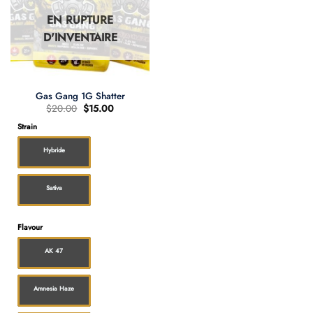
EN RUPTURE
D'INVENTAIRE
Gas Gang 1G Shatter
Le
Le
$
20.00
$
15.00
prix
prix
d'origine
actuel
Strain
était
est
:
:
Hybride
$20.00.
$15.00.
Sativa
Flavour
AK 47
Amnesia Haze