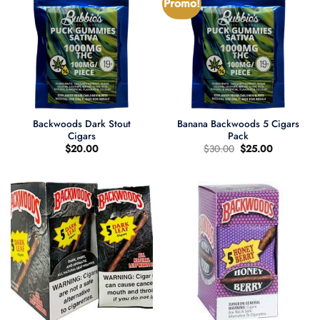
Promo!
Backwoods Dark Stout
Banana Backwoods 5 Cigars
Cigars
Pack
Le
Le
$
20.00
$
30.00
$
25.00
prix
prix
d'origine
actuel
était
est
:
:
$30.00.
$25.00.