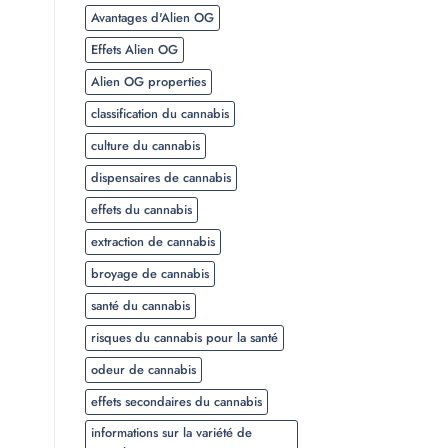
Avantages d'Alien OG
Effets Alien OG
Alien OG properties
classification du cannabis
culture du cannabis
dispensaires de cannabis
effets du cannabis
extraction de cannabis
broyage de cannabis
santé du cannabis
risques du cannabis pour la santé
odeur de cannabis
effets secondaires du cannabis
informations sur la variété de