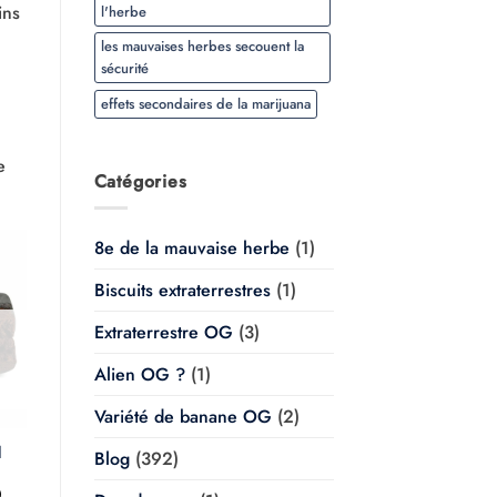
ins
l'herbe
les mauvaises herbes secouent la
sécurité
effets secondaires de la marijuana
e
Catégories
8e de la mauvaise herbe
(1)
Biscuits extraterrestres
(1)
Extraterrestre OG
(3)
Alien OG ?
(1)
Variété de banane OG
(2)
l
Blog
(392)
Plage
0