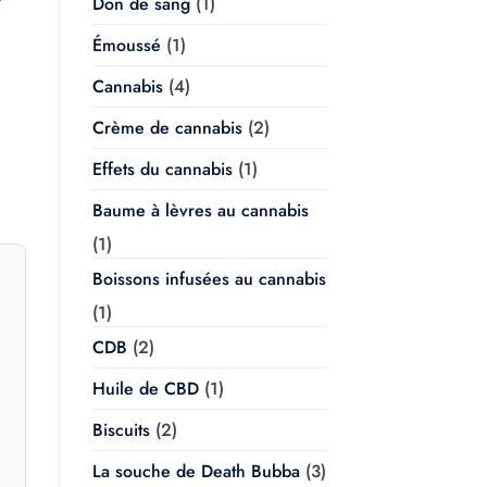
Don de sang
(1)
de
prix :
$20.00
Émoussé
(1)
à
$350.00
Cannabis
(4)
Crème de cannabis
(2)
Effets du cannabis
(1)
Baume à lèvres au cannabis
(1)
Boissons infusées au cannabis
(1)
CDB
(2)
Huile de CBD
(1)
Biscuits
(2)
La souche de Death Bubba
(3)