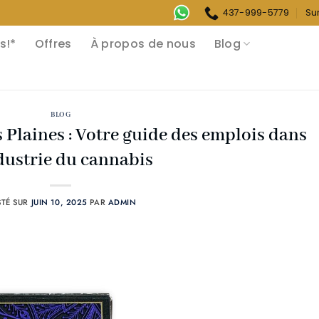
437-999-5779
Su
s!*
Offres
À propos de nous
Blog
BLOG
 Plaines : Votre guide des emplois dans
ndustrie du cannabis
STÉ SUR
JUIN 10, 2025
PAR
ADMIN