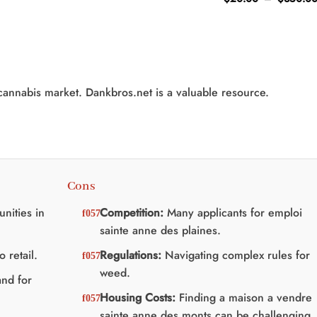
ix
prix
prix :
'origine
actuel
$45.00
ait
est
à
:
$75.00
25.00.
$20.00.
cannabis market. Dankbros.net is a valuable resource.
Cons
nities in
Competition:
Many applicants for emploi
sainte anne des plaines.
 retail.
Regulations:
Navigating complex rules for
weed.
nd for
Housing Costs:
Finding a maison a vendre
sainte anne des monts can be challenging.