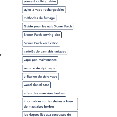
prevent clothing stains
stylos à vape rechargeables
méthodes de fumage
Guide pour les nuls Stoner Patch
Stoner Patch serving size
Stoner Patch verification
variétés de cannabis uniques
r
vape pen maintenance
sécurité du stylo vape
utilisation du stylo vape
weed dental care
effets des mauvaises herbes
informations sur les shakes à base
de mauvaises herbes
les risques liés aux secousses de