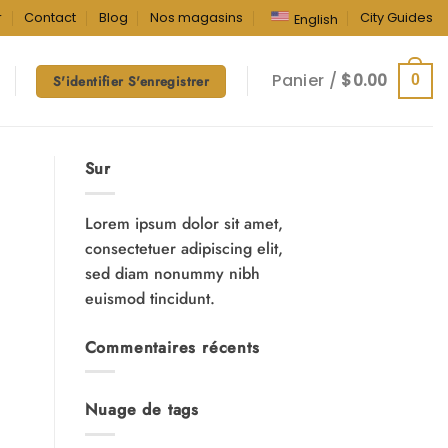
r
Contact
Blog
Nos magasins
City Guides
English
Panier /
$
0.00
0
S'identifier S'enregistrer
Sur
Lorem ipsum dolor sit amet,
consectetuer adipiscing elit,
sed diam nonummy nibh
euismod tincidunt.
Commentaires récents
Nuage de tags