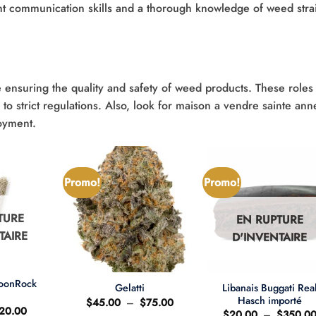
nt communication skills and a thorough knowledge of weed stra
e ensuring the quality and safety of weed products. These roles
to strict regulations. Also, look for maison a vendre sainte ann
oyment.
Promo!
Promo!
TURE
EN RUPTURE
TAIRE
D'INVENTAIRE
+
+
MoonRock
Libanais Buggati Rea
Gelatti
t
Hasch importé
Plage
$
45.00
–
$
75.00
e
Le
20.00
de
$
20.00
–
$
350.0