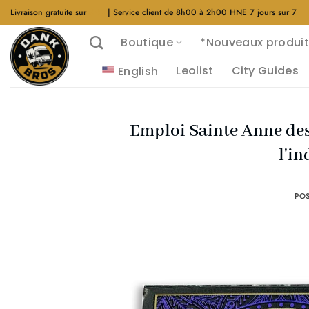
Aller
Livraison gratuite sur
$40
| Service client de 8h00 à 2h00 HNE 7 jours sur 7
au
Boutique
*Nouveaux produit
contenu
Leolist
City Guides
English
Emploi Sainte Anne des
l'i
PO