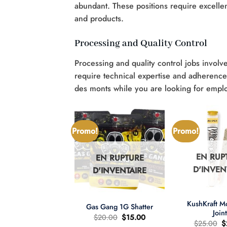
abundant. These positions require excelle
and products.
Processing and Quality Control
Processing and quality control jobs involv
require technical expertise and adherence 
des monts while you are looking for empl
Promo!
Promo!
EN RUP
EN RUPTURE
N RUPTURE
D'INVEN
D'INVENTAIRE
'INVENTAIRE
+
+
KushKraft 
Gas Gang 1G Shatter
Join
Le
Le
$
20.00
$
15.00
L
$
25.00
$
prix
prix