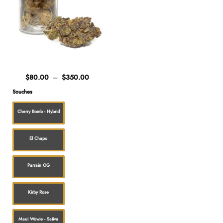
Plage
$
80.00
–
$
350.00
de
prix :
Souches
$80.00
à
$350.00
Cherry Bomb - Hybrid
El Chapo
Parrain OG
Kirby Rose
Maui Wowie - Sativa