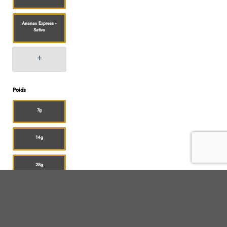
Ananas Express -
Sativa
Poids
7g
14g
28g